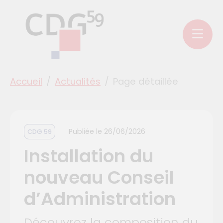
Aller au menu principal
Aller aux contenus
Aller au pied de page
Panneau de gestion des cookies
You are here:
Accueil
Actualités
Page détaillée
Publiée le
26/06/2026
CDG 59
Installation du
nouveau Conseil
d’Administration
Découvrez la composition du