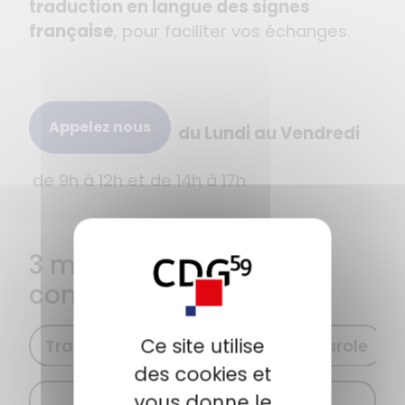
traduction en langue des signes
française
, pour faciliter vos échanges.
Appelez nous
du Lundi au Vendredi
de 9h à 12h et de 14h à 17h
3 modes de
communication
Ce site utilise
Transcription Instantanée de la Parole
des cookies et
vous donne le