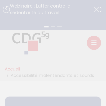
Panneau de gestion des cookies
Webinaire : Lutter contre la
sédentarité au travail
Aller au menu principal
Aller aux contenus
Aller au pied de page
You are here:
Accueil
Accessibilité malentendants et sourds