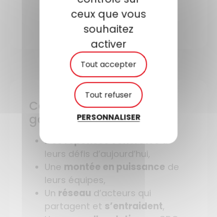
recrutement…).
ceux que vous
souhaitez
activer
Tout accepter
Tout refuser
Ce que les collectivités y
PERSONNALISER
gagnent
Des réponses concrètes
à
leurs défis d’aujourd’hui,
Une
montée en puissance
de
leurs équipes,
Un
réseau
d’acteurs qui
partagent et
s’entraident
,