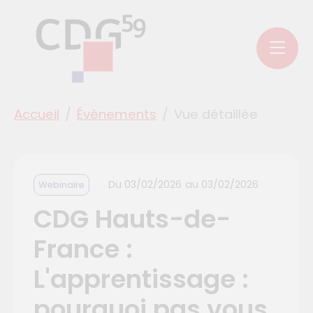
Aller au menu principal
Aller aux contenus
Aller au pied de page
Panneau de gestion des cookies
You are here:
Accueil
Évènements
Vue détaillée
Du
03/02/2026
au
03/02/2026
Webinaire
CDG Hauts-de-
France :
L'apprentissage :
pourquoi pas vous