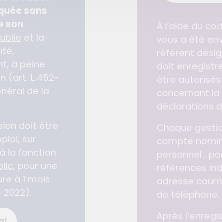
iquée sans
e son
À l’aide du cod
ublie
et la
vous a été envo
ité,
référent désig
t, à peine
doit enregistr
n (art. L.452-
être autorisés
néral de la
concernant la 
déclarations d
sion doit être
Chaque gestio
loi, sur
compte nomina
 la fonction
personnel ; pou
blic
, pour une
références ind
ure à 1 mois
adresse courri
 2022).
de téléphone.
Après l’enreg
al