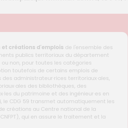
 et créations d'emplois
de l'ensemble des
ements publics territoriaux du département
iés ou non, pour toutes les catégories
eption toutefois de certains emplois de
des administrateur·rices territoriaux·ales,
oriaux·ales des bibliothèques, des
ux·les du patrimoine et des ingénieur·es en
-ci, le CDG 59 transmet automatiquement les
e créations au Centre national de la
(CNFPT), qui en assure le traitement et la