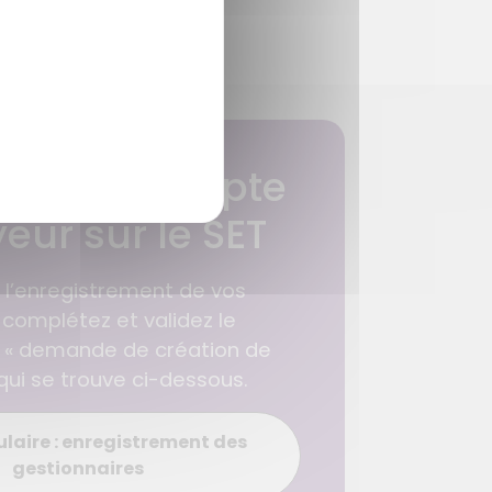
nt à votre profil.
on d'un compte
ur sur le SET
 l’enregistrement de vos
 complétez et validez le
e « demande de création de
ui se trouve ci-dessous.
laire : enregistrement des
gestionnaires