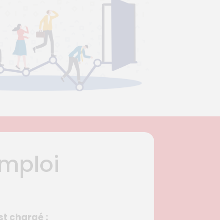
emploi
st chargé :