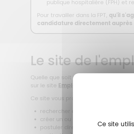
publique hospitalière (FPH) et 
Pour travailler dans la FPT,
qu'il s'
candidature directement auprès 
Le site de l'empl
Quelle que soit votre situation, vous p
sur le site
Emploi-territorial
(SET)
Ce site vous propose de :
rechercher des offres d'emplois,
créer un ou plusieurs profils dema
Ce site uti
postuler directement en ligne aup