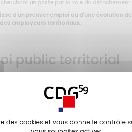
recherchant un poste par la voie du détachement.
agisse d'un premier emploi ou d'une évolution de
des employeurs territoriaux
.
oi public territorial
ouvez consulter toutes les offres d'emplois de la 
ndeur,
lise des cookies et vous donne le contrôle 
rès des employeur·ses ou envoyer votre dossier 
vous souhaitez activer