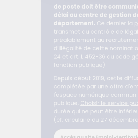
de poste doit être commun
délai au centre de gestion d
département.
Ce dernier la
p
transmet au contrôle de légal
préalablement au recrutemen
d’illégalité de cette nominatio
24 et art. L.452-36 du code gé
fonction publique).
Depuis début 2019, cette diffu
complétée par une offre d'emp
l'espace numérique commun à
publique,
Choisir le service pu
durée qui ne peut être inférie
(cf.
circulaire
du 27 décembre
Accès au site Emploi-territori