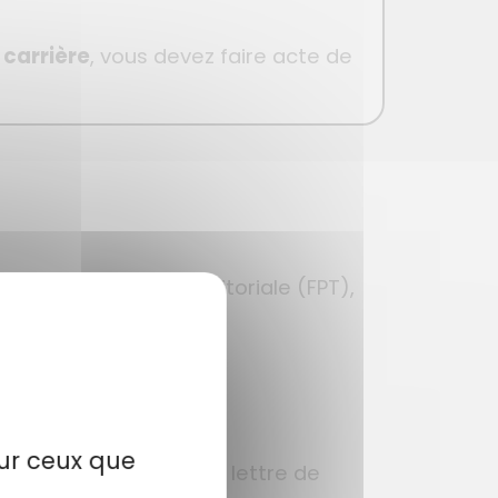
 carrière
, vous devez faire acte de
fonction publique territoriale (FPT),
sur ceux que
de candidature (CV et lettre de