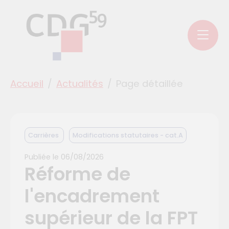
Aller au menu principal
Aller aux contenus
Aller au pied de page
Panneau de gestion des cookies
You are here:
Accueil
Actualités
Page détaillée
Carrières
Modifications statutaires - cat.A
Publiée le
06/08/2026
Réforme de
l'encadrement
supérieur de la FPT