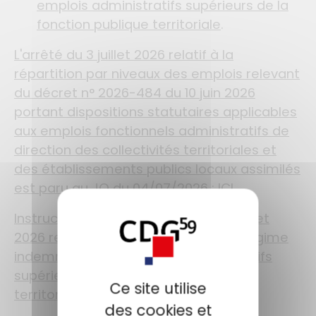
emplois administratifs supérieurs de la
fonction publique territoriale
.
L'arrêté du 3 juillet 2026 relatif à la
répartition par niveaux des emplois relevant
du décret n° 2026-484 du 10 juin 2026
portant dispositions statutaires applicables
aux emplois fonctionnels administratifs de
direction des collectivités territoriales et
des établissements publics locaux assimilés
est paru au JO du 04/07/2026 : ICI
Instruction de la DGCL-DGFiP du 31 juillet
2026 relative à la mise en place du régime
indemnitaire des emplois administratifs
supérieurs de la fonction publique
Ce site utilise
territoriale : ICI
des cookies et