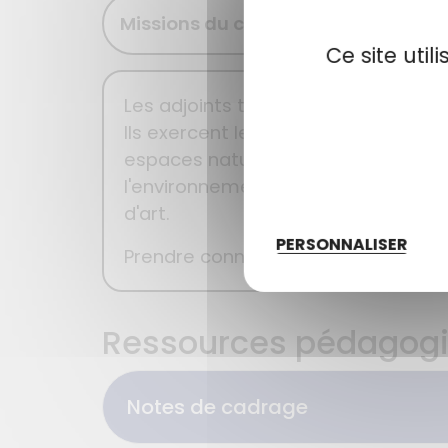
Missions du cadre d'emplois
Con
Ce site uti
Les adjoints techniques territoriau
Ils exercent leurs fonctions dans l
espaces naturels et des espaces ve
l'environnement et de l'hygiène, de 
d'art.
PERSONNALISER
Prendre connaissance de l'intégral
Ressources pédagog
Notes de cadrage