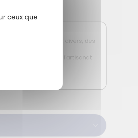
sur ceux que
a voirie et des réseaux divers, des
e la restauration, de
on et du spectacle, de l'artisanat